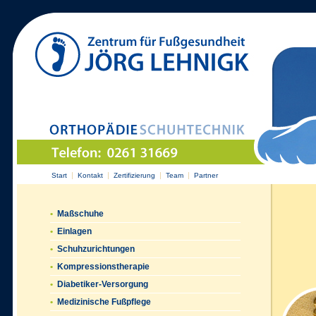
|
|
|
|
Start
Kontakt
Zertifizierung
Team
Partner
•
Maßschuhe
•
Einlagen
•
Schuhzurichtungen
•
Kompressionstherapie
•
Diabetiker-Versorgung
•
Medizinische Fußpflege